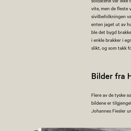
soldatene var ikke 
vite, men de fleste
sivilbefolkningen v
enten jaget ut av hu
ble det bygd brakke
i enkle brakker i e
slikt, og som takk 
Bilder fra
Flere av de tyske s
bildene er tilgjeng
Johannes Fiesler u