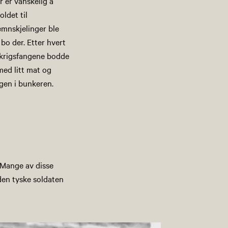
 er vanskelig å
ldet til
emnskjelinger ble
 bo der. Etter hvert
e krigsfangene bodde
med litt mat og
ngen i bunkeren.
 Mange av disse
 den tyske soldaten