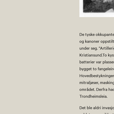
De tyske okkupanten
og kanoner oppstilt.
under seg. ”Artille
Kristiansund.To ky
batterier var plass
bygget to fangeleir
Hovedbestykningen 
mitraljøser, maski
området. Derfra ha
Trondheimsleia.
Det ble aldri invasj