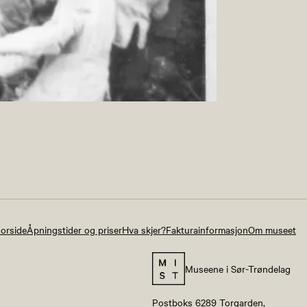
orside
Åpningstider og priser
Hva skjer?
Fakturainformasjon
Om museet
Museene i Sør-Trøndelag
Postboks 6289 Torgarden,