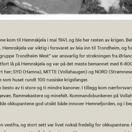
e kom til Hemnskjela i mai 1941, og ble her resten av krigen. Be
 Hemnskjela var viktig i forsvaret av leia inn til Trondheim, og h
rigruppe Trondheim West” var ansvarlig for strekningen fra Ørland
stfort lå på Hemnskjela og var på det meste bemannet med 6-800 
ert her; SYD (Hamna), MITTE (Vollahaugen) og NORD (Strømneset).
e som huset rundt 100 russiske krigsfanger.
besto av ti store og ti mindre kanoner. I tillegg kom nærforsva
ngevær, flammekastere og minefelt. Kommandobunkeren på Vollah
dde okkupantene god utsikt både innover Hemnefjorden, og i be
on vestfra, og stort sett var livet nokså fredelig for okkupantene.