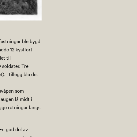
festninger ble bygd
adde 12 kystfort
et til
soldater. Tre
 I tillegg ble det
rsvåpen som
augen lå midt i
gge retninger langs
 En god del av