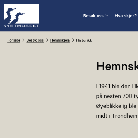
Besøk oss
Hva skjer?
Forside
Besøk oss
Hemnskjela
Historikk
Hemnskj
I 1941 ble den l
på nesten 700 ty
Øyeblikkelig ble
midt i Trondheims