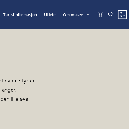
Turistinformasjon
Utleie
Om museet
rt av en styrke
fanger.
den lille øya