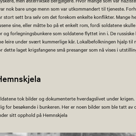
tyskere, men østerrikske bergjegere. Hvor mange som var nazister
 var nok bare unge menn som var utkommandert til tjeneste. Forho
ar stort sett bra selv om det forekom enkelte konflikter. Mange h
sene sine, eller måtte bo på et enkelt rom, fordi soldatene skulle
r og forlegningsbunkere som soldatene flyttet inn i. De russisk
gne leire under svært kummerlige kår. Lokalbefolkningen hjalp til 
for dette laget krigsfangene små presanger som nå vises i utstilli
 Hemnskjela
oldatene tok bilder og dokumenterte hverdagslivet under krigen.
elig for besøkende i bunkeren. Her er noen bilder som ble tatt av
nder sitt opphold på Hemnskjela