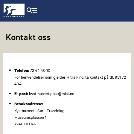
Kontakt oss
72 44 40 10
Telefon:
For henvendelser som gjelder Hitra kino, ta kontakt på tlf. 951 72
494.
kystmuseet.post@mist.no
E- post
:
Besøksadresse:
Kystmuseet i Sør - Trøndelag
Museumsplassen 1
7240 HITRA