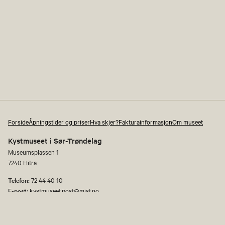
Forside
Åpningstider og priser
Hva skjer?
Fakturainformasjon
Om museet
Kystmuseet i Sør-Trøndelag
Museumsplassen 1
7240 Hitra
Telefon:
72 44 40 10
E-post:
kystmuseet.post@mist.no
Åpenhetsloven
Personvernerklæring og informasjonskapsler