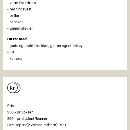
- varm flytedress
- redningsvest
- briller
- hansker
- gummistøvler
Du tar med
- gode og praktiske klær, gjerne egnet fottøy
- lue
- kamera
Pris
350,- pr voksen
250,- pr student/honnør
Familiepris (2 voksne m/barn): 700.-