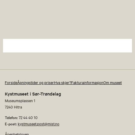
Forside
Åpningstider og priser
Hva skjer?
Fakturainformasjon
Om museet
Kystmuseet i Sør-Trøndelag
Museumsplassen 1
7240 Hitra
Telefon:
72 44 40 10
E-post:
kystmuseet.post@mist.no
Åpenhetsloven