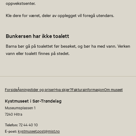
oppvekstsenter.
Kle dere for været, deler av opplegget vil foregå utendørs.
Bunkersen har ikke toalett
Barna bør gå på toalettet før besøket, og bør ha med vann. Verken
vann eller toalett finnes på stedet.
Forside
Åpningstider og priser
Hva skjer?
Fakturainformasjon
Om museet
Kystmuseet i Sør-Trøndelag
Museumsplassen 1
7240 Hitra
Telefon:
72 44 40 10
E-post:
kystmuseet.post@mist.no