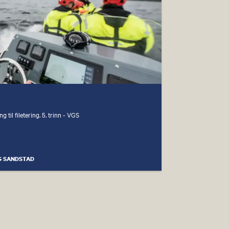
 til filetering. 5. trinn - VGS
G SANDSTAD