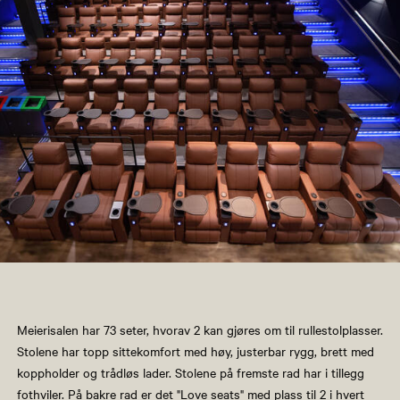
Meierisalen har 73 seter, hvorav 2 kan gjøres om til rullestolplasser.
Stolene har topp sittekomfort med høy, justerbar rygg, brett med
koppholder og trådløs lader. Stolene på fremste rad har i tillegg
fothviler. På bakre rad er det "Love seats" med plass til 2 i hvert