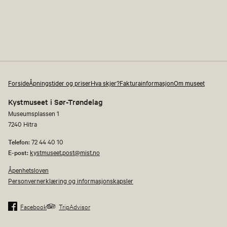
Forside
Åpningstider og priser
Hva skjer?
Fakturainformasjon
Om museet
Kystmuseet i Sør-Trøndelag
Museumsplassen 1
7240 Hitra
Telefon:
72 44 40 10
E-post:
kystmuseet.post@mist.no
Åpenhetsloven
Personvernerklæring og informasjonskapsler
Facebook
TripAdvisor