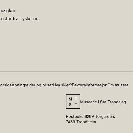
 besøker
ester fra Tyskerne.
orside
Åpningstider og priser
Hva skjer?
Fakturainformasjon
Om museet
Museene i Sør-Trøndelag
Postboks 6289 Torgarden,
7489 Trondheim