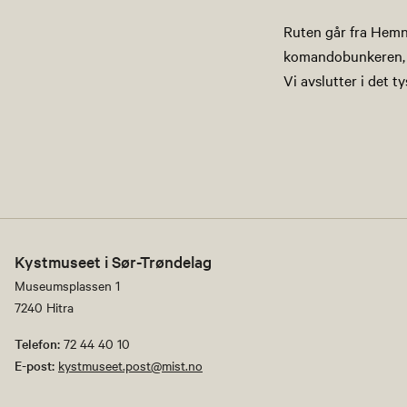
Ruten går fra Hemns
komandobunkeren, ti
Vi avslutter i det 
Kystmuseet i Sør-Trøndelag
Museumsplassen 1
7240 Hitra
Telefon:
72 44 40 10
E-post:
kystmuseet.post@mist.no