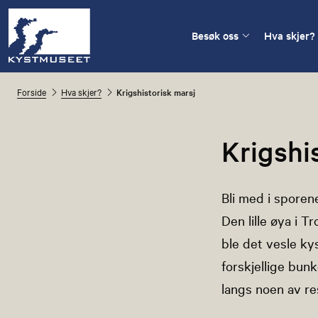
Besøk oss
Hva skjer?
Forside
Hva skjer?
Krigshistorisk marsj
Krigshi
Bli med i sporen
Den lille øya i T
ble det vesle ky
forskjellige bunk
langs noen av re