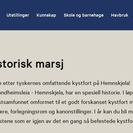
Utstillinger
Kunnskap
Skole og barnehage
Havbruk
storisk marsj
e etter tyskernes omfattende kystfort på Hemnskjela!
rondheimsleia - Hemnskjela, har en spesiell historie. I l
stsamfunnet omformet til et godt forskanset kystfort 
ere, forlegningsrom og kanonstillinger. I år kan du bli 
stene som er igjen av det en gang så befestede kystfor