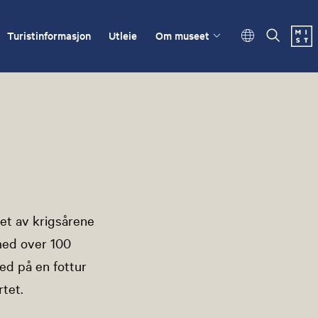
Turistinformasjon
Utleie
Om museet
øpet av krigsårene
med over 100
med på en fottur
tet.