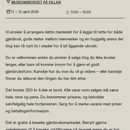
MUSEUMSBYGGET PÅ FILLAN
11. –
12. april 2026
11.00 – 15.00
Vi ønsker å arrangere dette markedet for å legge til rette for både
gjenbruk, gode møter mellom mennesker og en hyggelig arena der
ting kan få nytt liv i stedet for å bli liggende ubrukt.
Du er velkommen enten du ønsker å selge ting du ikke bruker
lenger, eller bare vil komme innom for å gjøre et godt
gjenbruksfunn. Kanskje har du noe du vil gi videre – eller kanskje
finner du akkurat den tingen du har lett etter.
Det koster 200 kr å leie et bord. Alle varer som selges må være
hele, rene og pene. Du bestemmer prisene, og beholder
selvfølgelig hele fortjenesten. Sørg for å merke varene med priser
og betalingsinformasjon.
Det er gratis å besøke gjenbruksmarkedet. Benytt gjerne
anledningen til å besøke utstillingene på museet mens du er her.