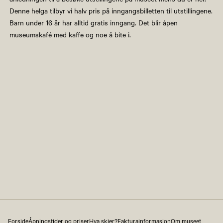
Denne helga tilbyr vi halv pris på inngangsbilletten til utstillingene.
Barn under 16 år har alltid gratis inngang. Det blir åpen
museumskafé med kaffe og noe å bite i.
Forside
Åpningstider og priser
Hva skjer?
Fakturainformasjon
Om museet