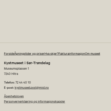
Forside
Åpningstider og priser
Hva skjer?
Fakturainformasjon
Om museet
Kystmuseet i Sør-Trøndelag
Museumsplassen 1
7240 Hitra
Telefon:
72 44 40 10
E-post:
kystmuseet.post@mist.no
Åpenhetsloven
Personvernerklæring og informasjonskapsler